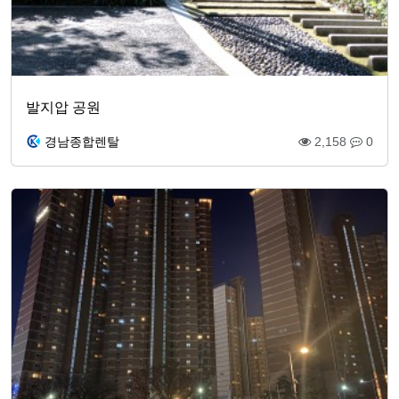
발지압 공원
경남종합렌탈
2,158
0