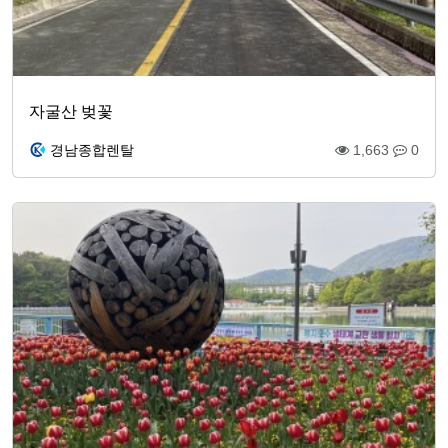
자굴산 벚꽃
경남종합렌탈
1,663
0