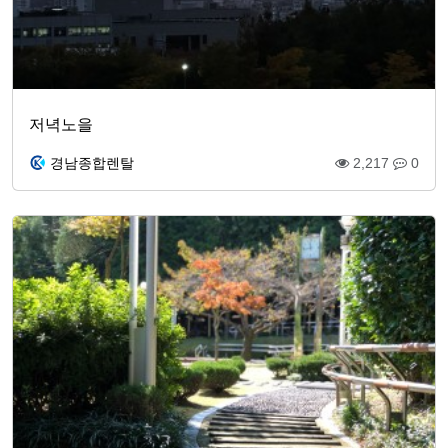
저녁노을
경남종합렌탈
2,217
0