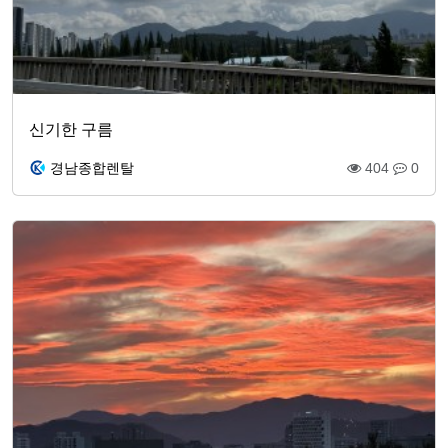
신기한 구름
경남종합렌탈
404
0