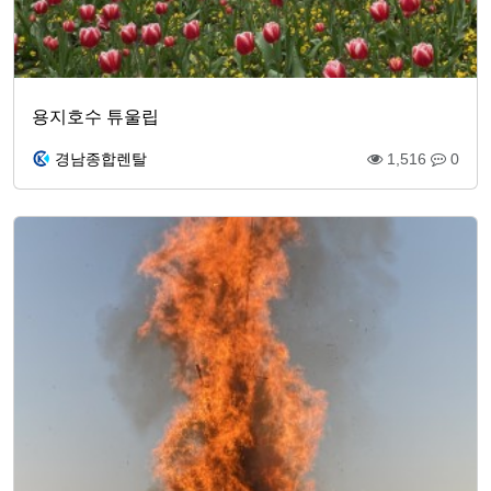
용지호수 튜울립
경남종합렌탈
1,516
0