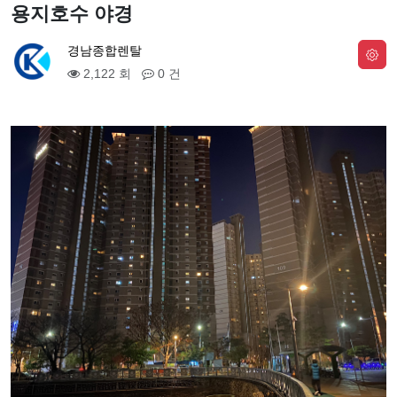
용지호수 야경
경남종합렌탈
2,122 회
0 건