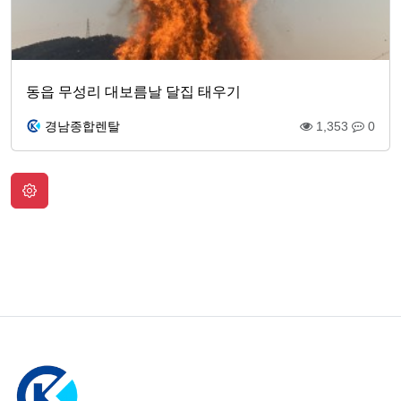
동읍 무성리 대보름날 달집 태우기
경남종합렌탈
1,353
0