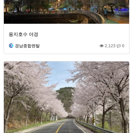
용지호수 야경
경남종합렌탈
2,123
0