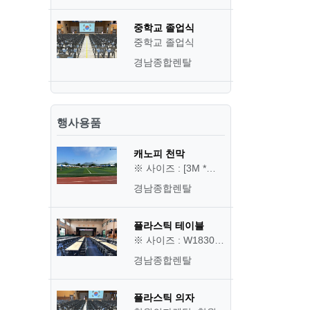
중학교 졸업식
중학교 졸업식
경남종합렌탈
행사용품
캐노피 천막
※ 사이즈 : [3M *…
경남종합렌탈
플라스틱 테이블
※ 사이즈 : W1830…
경남종합렌탈
플라스틱 의자