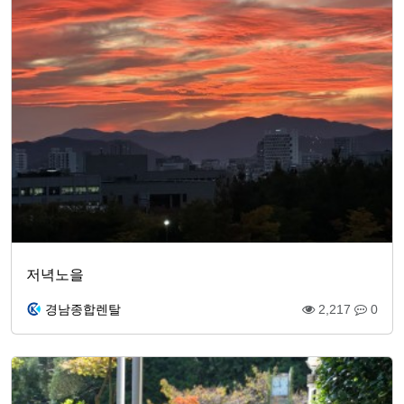
저녁노을
경남종합렌탈
2,217
0