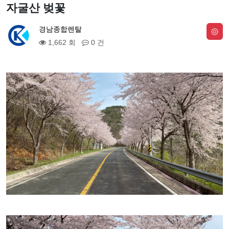
자굴산 벚꽃
경남종합렌탈
1,662 회
0 건