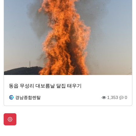
동읍 무성리 대보름날 달집 태우기
경남종합렌탈
1,353
0