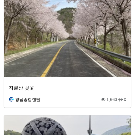
자굴산 벚꽃
경남종합렌탈
1,663
0