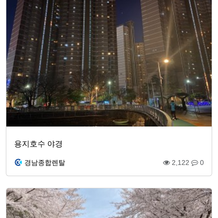
용지호수 야경
경남종합렌탈
2,122
0