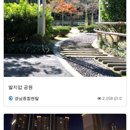
발지압 공원
경남종합렌탈
2,158
0