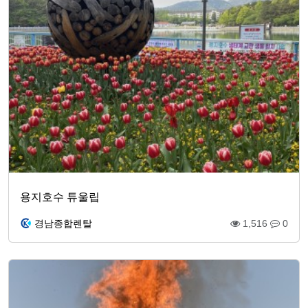
용지호수 튜울립
경남종합렌탈
1,516
0