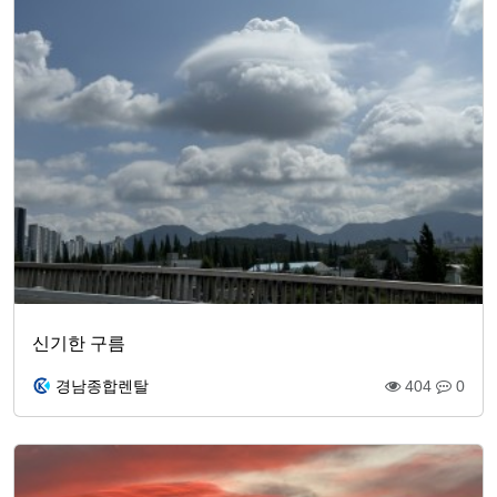
신기한 구름
경남종합렌탈
404
0