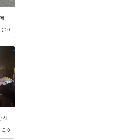
창원시 철인3종협회장배 듀애슬론대회
8
0
행사
7
0