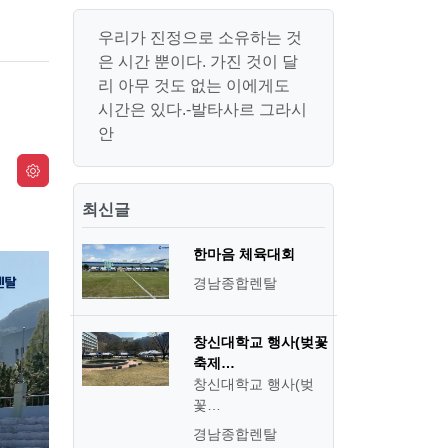
우리가 진정으로 소유하는 것
은 시간 뿐이다. 가진 것이 달
리 아무 것도 없는 이에게도
시간은 있다.-발타사르 그라시
안
최신글
한마음 체육대회
경남종합렌탈
창신대학교 행사(벚꽃
축제…
창신대학교 행사(벚
꽃…
경남종합렌탈