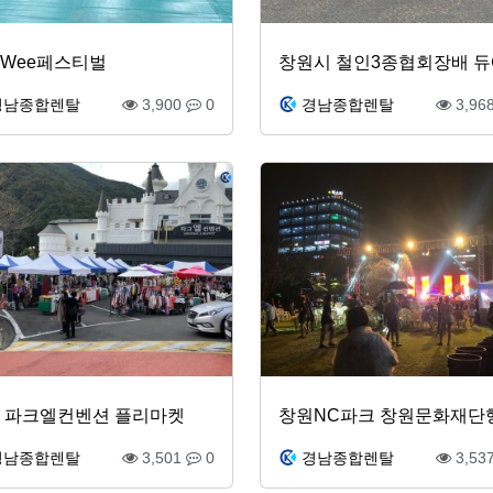
Wee페스티벌
경남종합렌탈
3,900
0
경남종합렌탈
3,96
 파크엘컨벤션 플리마켓
창원NC파크 창원문화재단
경남종합렌탈
3,501
0
경남종합렌탈
3,53