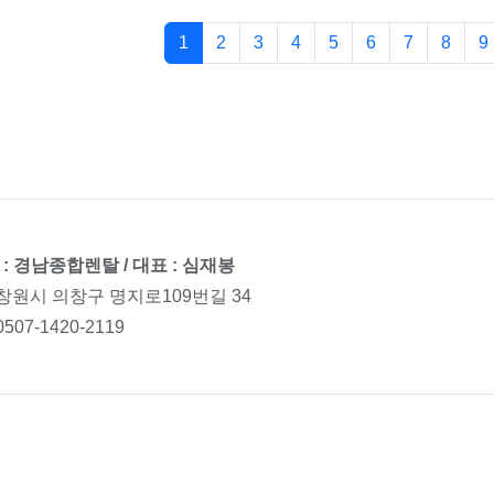
1
2
3
4
5
6
7
8
9
: 경남종합렌탈 / 대표 : 심재봉
 창원시 의창구 명지로109번길 34
0507-1420-2119