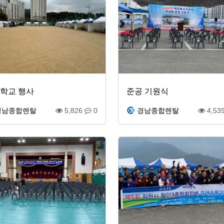
학교 행사
준공 기원식
경남종합렌탈
5,826
0
경남종합렌탈
4,53