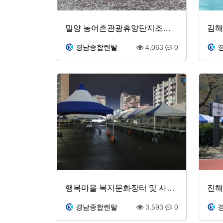
밀양 농어촌관광휴양단지조성공사 안전기원제
김해
경남종합렌탈
4,063
0
행복마을 복지문화장터 및 사랑애뜰 프리마켓
진해
경남종합렌탈
3,593
0