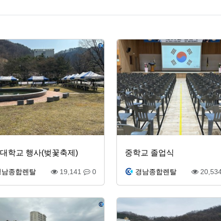
대학교 행사(벚꽃축제)
중학교 졸업식
경남종합렌탈
19,141
0
경남종합렌탈
20,53