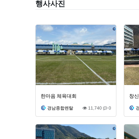
행사사진
한마음 체육대회
창신
경남종합렌탈
11,740
0