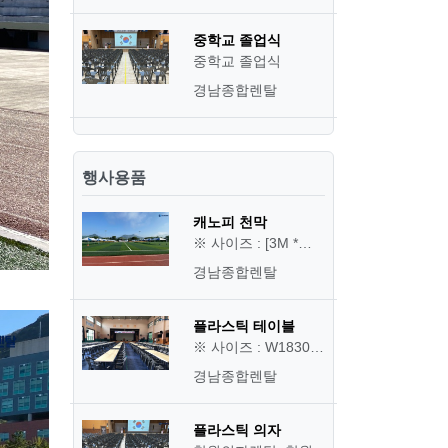
중학교 졸업식
중학교 졸업식
경남종합렌탈
행사용품
캐노피 천막
※ 사이즈 : [3M *…
경남종합렌탈
플라스틱 테이블
※ 사이즈 : W1830…
경남종합렌탈
플라스틱 의자