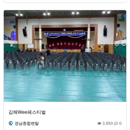
김해Wee페스티벌
경남종합렌탈
3,893
0