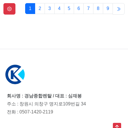
1
2
3
4
5
6
7
8
9
회사명 : 경남종합렌탈 / 대표 : 심재봉
주소 : 창원시 의창구 명지로109번길 34
전화 :
0507-1420-2119