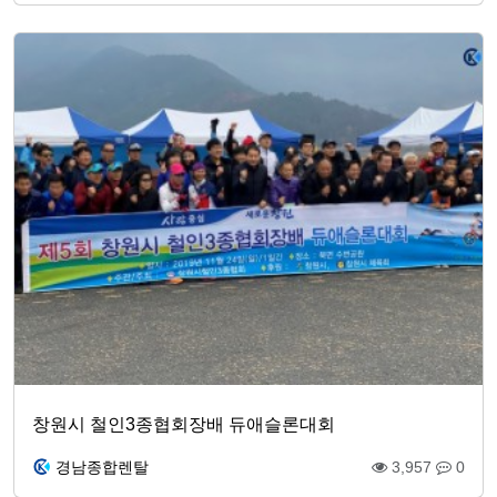
창원시 철인3종협회장배 듀애슬론대회
경남종합렌탈
3,957
0