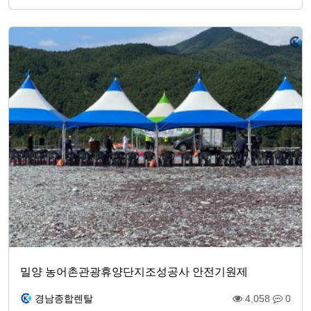
밀양 농어촌관광휴양단지조성공사 안전기원제
경남종합렌탈
4,058
0