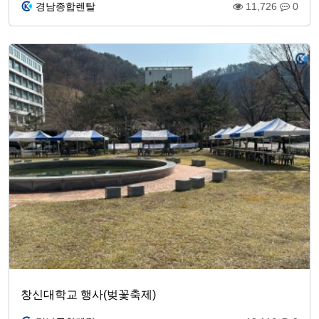
경남종합렌탈
11,726
0
창신대학교 행사(벚꽃축제)