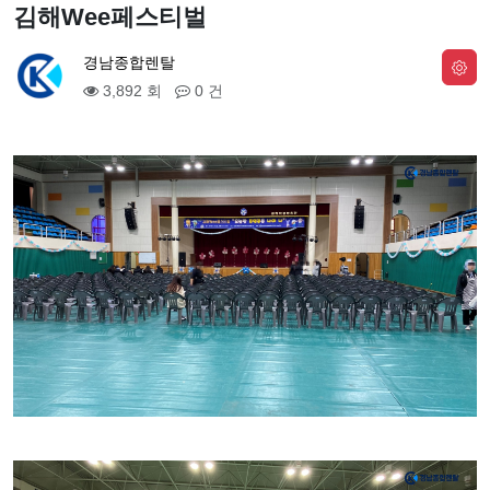
김해Wee페스티벌
경남종합렌탈
3,892 회
0 건