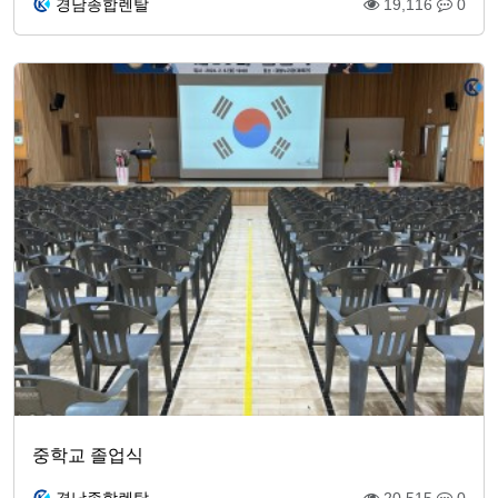
경남종합렌탈
19,116
0
중학교 졸업식
경남종합렌탈
20,515
0