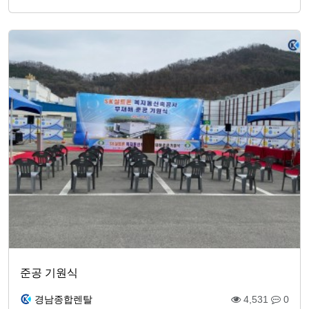
준공 기원식
경남종합렌탈
4,531
0