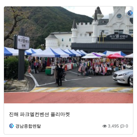
진해 파크엘컨벤션 플리마켓
경남종합렌탈
3,495
0