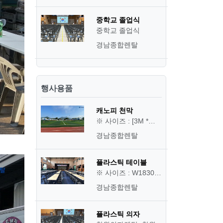
중학교 졸업식
중학교 졸업식
경남종합렌탈
행사용품
캐노피 천막
※ 사이즈 : [3M *…
경남종합렌탈
플라스틱 테이블
※ 사이즈 : W1830…
경남종합렌탈
플라스틱 의자