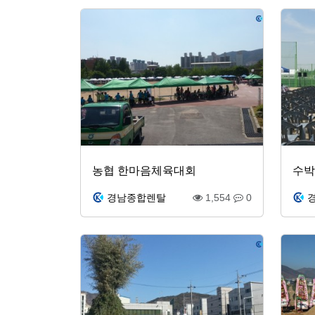
농협 한마음체육대회
수박
경남종합렌탈
1,554
0