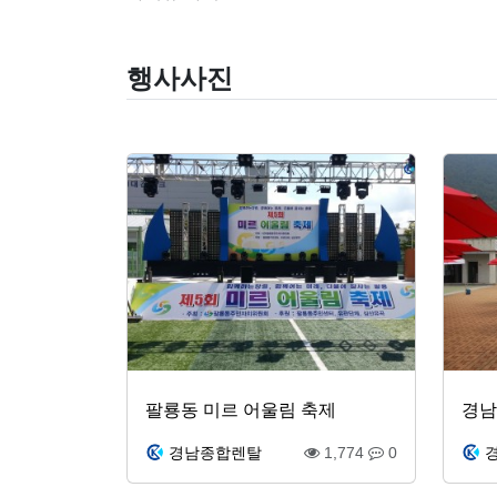
행사사진
팔룡동 미르 어울림 축제
경남
경남종합렌탈
1,774
0