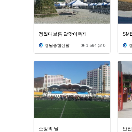
정월대보름 달맞이축제
SM
경남종합렌탈
1,564
0
소방의 날
안전