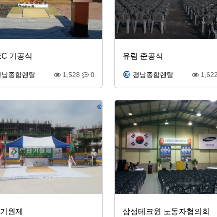
EC 기공식
유림 준공식
경남종합렌탈
1,528
0
경남종합렌탈
1,62
기원제
삼성테크윈 노동자협의회