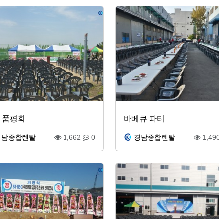
 품평회
바베큐 파티
경남종합렌탈
1,662
0
경남종합렌탈
1,49