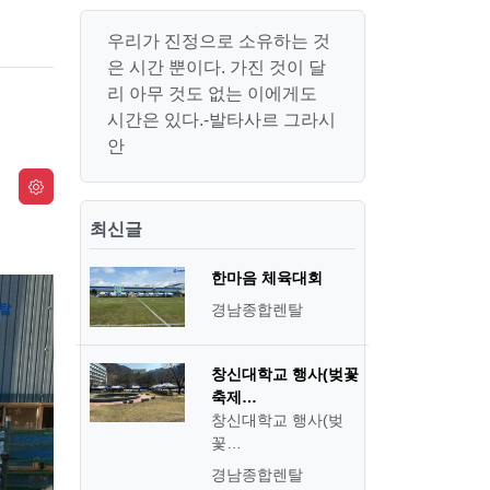
우리가 진정으로 소유하는 것
은 시간 뿐이다. 가진 것이 달
리 아무 것도 없는 이에게도
시간은 있다.-발타사르 그라시
안
최신글
한마음 체육대회
경남종합렌탈
창신대학교 행사(벚꽃
축제…
창신대학교 행사(벚
꽃…
경남종합렌탈